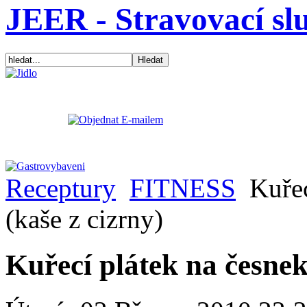
JEER - Stravovací sl
Receptury
FITNESS
Kuřec
(kaše z cizrny)
Kuřecí plátek na česne