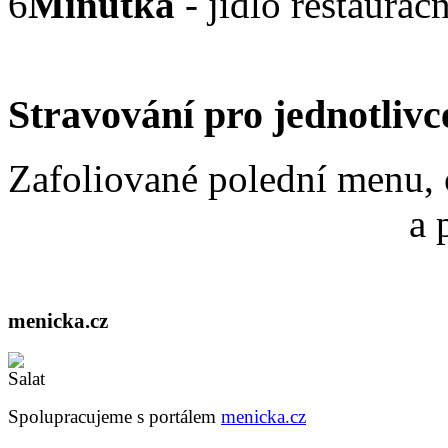
6
Minutka
- jídlo restaurač
Stravování pro jednotlivc
Zafoliované polední menu, 
a 
menicka.cz
Spolupracujeme s portálem
menicka.cz