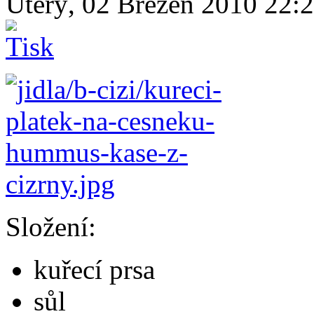
Úterý, 02 Březen 2010 22:
Složení:
kuřecí prsa
sůl