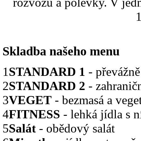
rozvozu a polévky. V jed
1
Skladba našeho menu
1
STANDARD 1
- převážně
2
STANDARD 2
- zahranič
3
VEGET
- bezmasá a veget
4
FITNESS
- lehká jídla s
5
Salát
- obědový salát