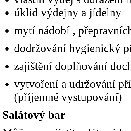
úklid výdejny a jídelny
mytí nádobí , přepravníc
dodržování hygienický p
zajištění doplňování doc
vytvoření a udržování př
(příjemné vystupování)
Salátový bar