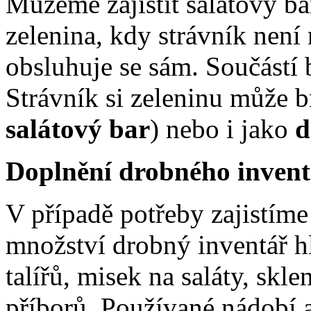
Můžeme zajistit salátový ba
zelenina, kdy strávník není 
obsluhuje se sám. Součástí b
Strávník si zeleninu může b
salátový bar
) nebo i jako
d
Doplnění drobného invent
V případě potřeby zajistím
množství drobný inventář h
talířů, misek na saláty, skl
příborů. Používané nádobí 