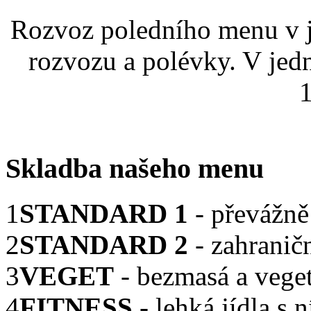
Rozvoz poledního menu v j
rozvozu a polévky. V jed
1
Skladba našeho menu
1
STANDARD 1
- převážně
2
STANDARD 2
- zahranič
3
VEGET
- bezmasá a veget
4
FITNESS
- lehká jídla s