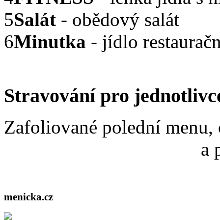
5
Salát
- obědový salát
6
Minutka
- jídlo restaurač
Stravování pro jednotlivc
Zafoliované polední menu, 
a 
menicka.cz