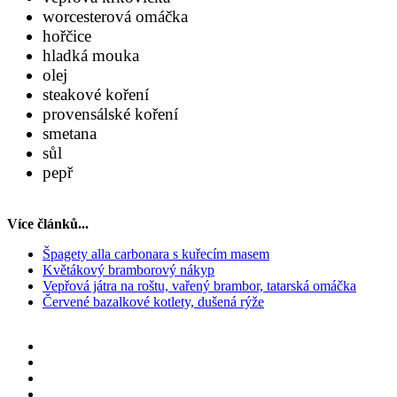
worcesterová omáčka
hořčice
hladká mouka
olej
steakové koření
provensálské koření
smetana
sůl
pepř
Více článků...
Špagety alla carbonara s kuřecím masem
Květákový bramborový nákyp
Vepřová játra na roštu, vařený brambor, tatarská omáčka
Červené bazalkové kotlety, dušená rýže