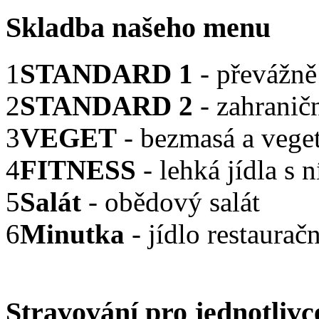
Skladba našeho menu
1
STANDARD 1
- převážně
2
STANDARD 2
- zahranič
3
VEGET
- bezmasá a veget
4
FITNESS
- lehká jídla s
5
Salát
- obědový salát
6
Minutka
- jídlo restaurač
Stravování pro jednotlivc