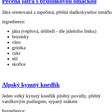
Pečená játra s brusinkovou omáčkou
Játra orestovaná a zapečená, přelitá sladkokyselou omáčk
ingredience:
játra (vepřová, drůbeží - dle jídelního lístku)
brusinky
víno
griotka
cukr
sůl
skořice
Alpský kynutý knedlík
Jeden velký kynutý knedlík plněný povidly, přelitý
vanilkovým pudingem, sypaný mákem
Ingredience: