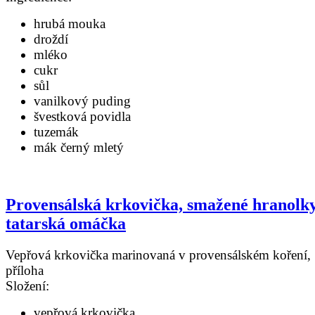
hrubá mouka
droždí
mléko
cukr
sůl
vanilkový puding
švestková povidla
tuzemák
mák černý mletý
Provensálská krkovička, smažené hranolky
tatarská omáčka
Vepřová krkovička marinovaná v provensálském koření,
příloha
Složení:
vepřová krkovička