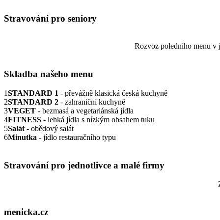
Stravování pro seniory
Rozvoz poledního menu v jí
Skladba našeho menu
1
STANDARD 1
- převážně klasická česká kuchyně
2
STANDARD 2
- zahraniční kuchyně
3
VEGET
- bezmasá a vegetariánská jídla
4
FITNESS
- lehká jídla s nízkým obsahem tuku
5
Salát
- obědový salát
6
Minutka
- jídlo restauračního typu
Stravování pro jednotlivce a malé firmy
menicka.cz