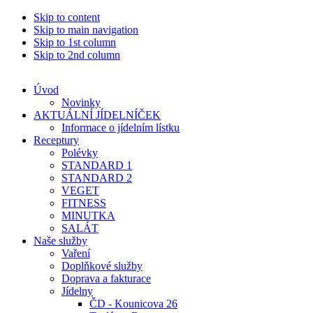
Skip to content
Skip to main navigation
Skip to 1st column
Skip to 2nd column
Úvod
Novinky
AKTUÁLNÍ JÍDELNÍČEK
Informace o jídelním lístku
Receptury
Polévky
STANDARD 1
STANDARD 2
VEGET
FITNESS
MINUTKA
SALÁT
Naše služby
Vaření
Doplňkové služby
Doprava a fakturace
Jídelny
ČD - Kounicova 26