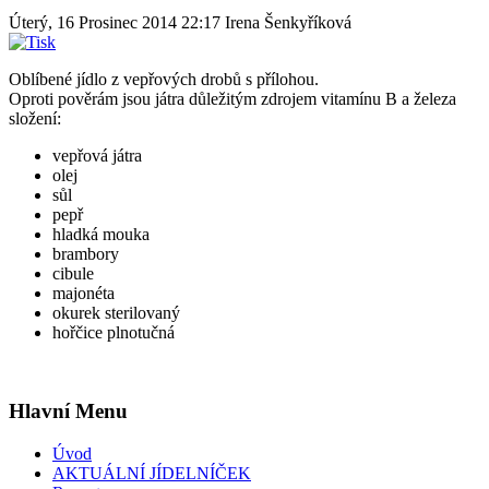
Úterý, 16 Prosinec 2014 22:17
Irena Šenkyříková
Oblíbené jídlo z vepřových drobů s přílohou.
Oproti pověrám jsou játra důležitým zdrojem vitamínu B a železa
složení:
vepřová játra
olej
sůl
pepř
hladká mouka
brambory
cibule
majonéta
okurek sterilovaný
hořčice plnotučná
Hlavní Menu
Úvod
AKTUÁLNÍ JÍDELNÍČEK