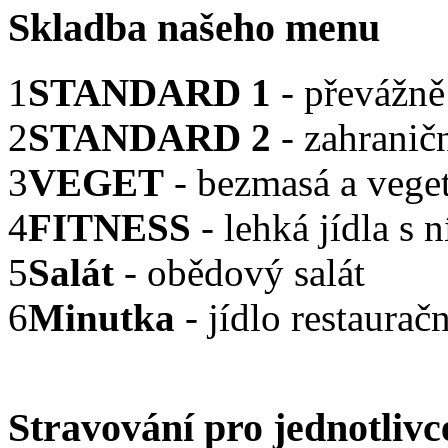
Skladba našeho menu
1
STANDARD 1
- převážně
2
STANDARD 2
- zahranič
3
VEGET
- bezmasá a veget
4
FITNESS
- lehká jídla s
5
Salát
- obědový salát
6
Minutka
- jídlo restaurač
Stravování pro jednotlivc