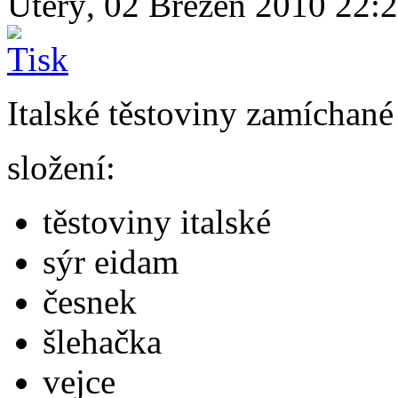
Úterý, 02 Březen 2010 22:
Italské těstoviny zamíchané
složení:
těstoviny italské
sýr eidam
česnek
šlehačka
vejce