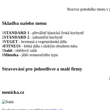
Rozvoz poledního menu v jí
Skladba našeho menu
1
STANDARD 1
- převážně klasická česká kuchyně
2
STANDARD 2
- zahraniční kuchyně
3
VEGET
- bezmasá a vegetariánská jídla
4
FITNESS
- lehká jídla s nízkým obsahem tuku
5
Salát
- obědový salát
6
Minutka
- jídlo restauračního typu
Stravování pro jednotlivce a malé firmy
menicka.cz