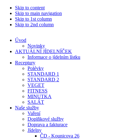
Skip to content
Skip to main navigation
Skip to 1st column
Skip to 2nd column
Úvod
Novinky
AKTUÁLNÍ JÍDELNÍČEK
Informace o jídelním lístku
Receptury
Polévky
STANDARD 1
STANDARD 2
VEGET
FITNESS
MINUTKA
SALÁT
Naše služby
Vaření
Doplňkové služby
Doprava a fakturace
Jídelny
ČD - Kounicova 26