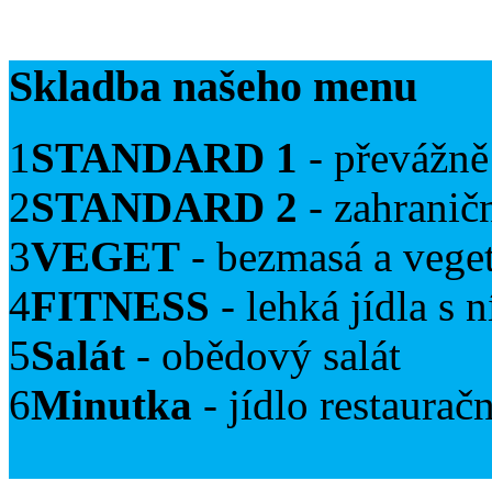
Skladba našeho menu
1
STANDARD 1
- převážně
2
STANDARD 2
- zahranič
3
VEGET
- bezmasá a veget
4
FITNESS
- lehká jídla s
5
Salát
- obědový salát
6
Minutka
- jídlo restaurač