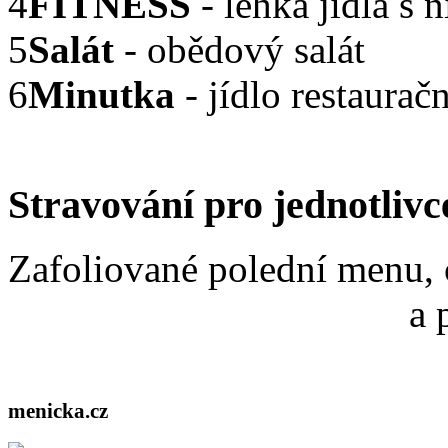
4
FITNESS
- lehká jídla s
5
Salát
- obědový salát
6
Minutka
- jídlo restaurač
Stravování pro jednotlivc
Zafoliované polední menu, 
a 
menicka.cz