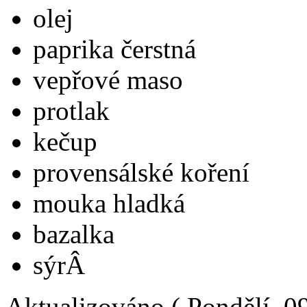
olej
paprika čerstná
vepřové maso
protlak
kečup
provensálské koření
mouka hladká
bazalka
sýrÂ
Aktualizováno ( Pondělí, 0