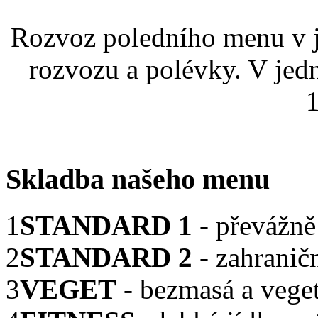
Rozvoz poledního menu v j
rozvozu a polévky. V jed
1
Skladba našeho menu
1
STANDARD 1
- převážně
2
STANDARD 2
- zahranič
3
VEGET
- bezmasá a veget