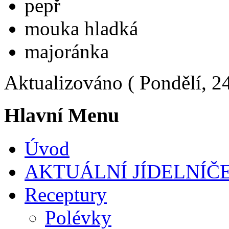
pepř
mouka hladká
majoránka
Aktualizováno ( Pondělí, 2
Hlavní
Menu
Úvod
AKTUÁLNÍ JÍDELNÍČ
Receptury
Polévky