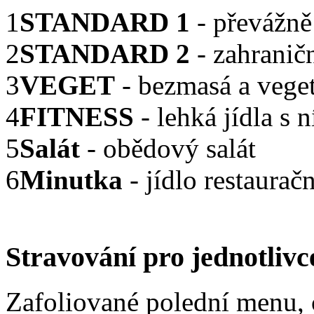
1
STANDARD 1
- převážně
2
STANDARD 2
- zahranič
3
VEGET
- bezmasá a veget
4
FITNESS
- lehká jídla s
5
Salát
- obědový salát
6
Minutka
- jídlo restaurač
Stravování
pro jednotlivc
Zafoliované polední menu, 