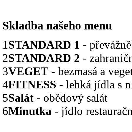
Skladba našeho menu
1
STANDARD 1
- převážně
2
STANDARD 2
- zahranič
3
VEGET
- bezmasá a veget
4
FITNESS
- lehká jídla s
5
Salát
- obědový salát
6
Minutka
- jídlo restaurač