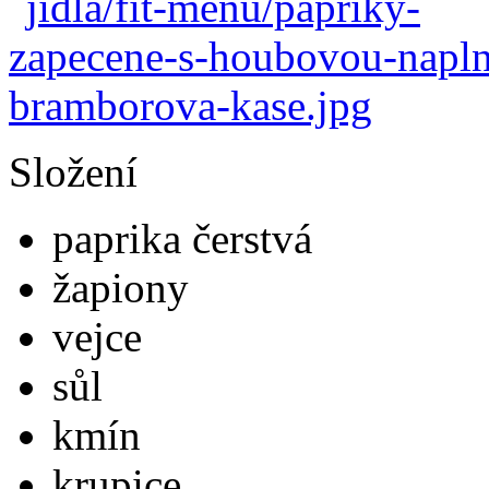
Složení
paprika čerstvá
žapiony
vejce
sůl
kmín
krupice