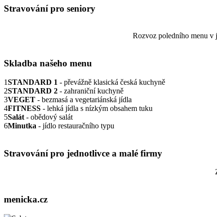
Stravování pro seniory
Rozvoz poledního menu v jí
Skladba našeho menu
1
STANDARD 1
- převážně klasická česká kuchyně
2
STANDARD 2
- zahraniční kuchyně
3
VEGET
- bezmasá a vegetariánská jídla
4
FITNESS
- lehká jídla s nízkým obsahem tuku
5
Salát
- obědový salát
6
Minutka
- jídlo restauračního typu
Stravování pro jednotlivce a malé firmy
menicka.cz