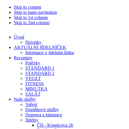
Skip to content
Skip to main navigation
Skip to 1st column
Skip to 2nd column
Úvod
Novinky
AKTUÁLNÍ JÍDELNÍČEK
Informace o jídelním lístku
Receptury
Polévky
STANDARD 1
STANDARD 2
VEGET
FITNESS
MINUTKA
SALÁT
Naše služby
Vaření
Doplňkové služby
Doprava a fakturace
Jídelny
ČD - Kounicova 26