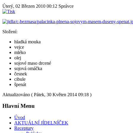
Úterý, 02 Březen 2010 00:12
Správce
Složení:
hladká mouka
vejce
mléko
olej
sojové maso drcené
sojová omáčka
česnek
cibule
špenát
Aktualizováno ( Pátek, 30 Květen 2014 09:18 )
Hlavní Menu
Úvod
AKTUÁLNÍ JÍDELNÍČEK
Receptury