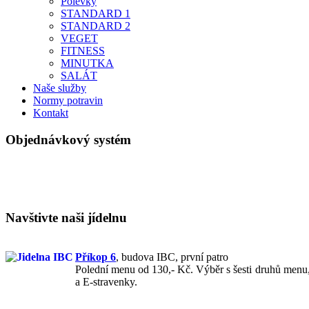
Polévky
STANDARD 1
STANDARD 2
VEGET
FITNESS
MINUTKA
SALÁT
Naše služby
Normy potravin
Kontakt
Objednávkový systém
Navštivte naši jídelnu
Příkop 6
,
budova IBC, první patro
Polední menu od 130,- Kč. Výběr s šesti druhů menu, 
a E-stravenky.