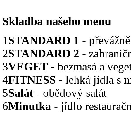
Skladba našeho menu
1
STANDARD 1
- převážně
2
STANDARD 2
- zahranič
3
VEGET
- bezmasá a veget
4
FITNESS
- lehká jídla s
5
Salát
- obědový salát
6
Minutka
- jídlo restaurač