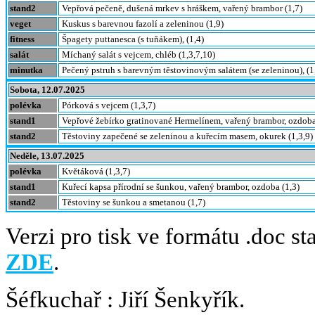
stand2
Vepřová pečeně, dušená mrkev s hráškem, vařený brambor (1,7)
veget
Kuskus s barevnou fazolí a zeleninou (1,9)
fitness
Špagety puttanesca (s tuňákem), (1,4)
salát
Míchaný salát s vejcem, chléb (1,3,7,10)
minutka
Pečený pstruh s barevným těstovinovým salátem (se zeleninou), (1,
Sobota, 12.07.2025
polévka
Pórková s vejcem (1,3,7)
stand1
Vepřové žebírko gratinované Hermelínem, vařený brambor, ozdoba
stand2
Těstoviny zapečené se zeleninou a kuřecím masem, okurek (1,3,9)
Neděle, 13.07.2025
polévka
Květáková (1,3,7)
stand1
Kuřecí kapsa přírodní se šunkou, vařený brambor, ozdoba (1,3)
stand2
Těstoviny se šunkou a smetanou (1,7)
Verzi pro tisk ve formátu .doc st
ZDE
.
Šéfkuchař : Jiří Šenkyřík.