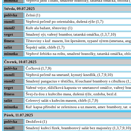
minutka
Vepřová játra Tihani, smažené hranolky, tatarská omáčka, obloha (
Středa, 09.07.2025
polévka
Zelná (1)
stand1
Vepřová pečeně po orientalsku, dušená rýže (1,7)
stand2
Kuře ala bažant, těstoviny (1)
veget
Smažený sýr, vařený brambor, tatarská omáčka, (1,3,7,10)
fitness
Těstoviny s kuř. masem, list.špenátem, sypané sýrem (smetana, ang.
salát
Šopský salát, chléb (1,7)
minutka
Vepřové žebírko na roštu, smažené hranolky, tatarská omáčka, oblo
Čtvrtek, 10.07.2025
polévka
Čočková (1,7,9)
stand1
Vepřová pečeně na smetaně, kynutý knedlík, (1,7,9,10)
stand2
Smažený pangacius v těstíčku, šťouchané brambory s cibulkou (1,
veget
Vařené vejce, růžičková kapusta ve smetanové omáčce, vařený bra
fitness
Švej-ču-žou z kuřecího masa, dušená rýže, ozdoba, bezl.d.
salát
Celerový salát s kuřecím masem, chléb (1,7,9)
minutka
Kuř. kapsa přírodní se zeleninou a uz.masem, amer. brambory, tat. 
Pátek, 11.07.2025
polévka
Drožďová (1)
stand1
Smažený kuřecí řízek, bramborový salát bez majonézy (1,3,7,9,10)