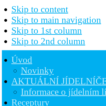
Skip to content
Skip to main navigation
Skip to 1st column
Skip to 2nd column
Úvod
Novinky
AKTUÁLNÍ JÍDELNÍČ
Informace o jídelním l
Receptury